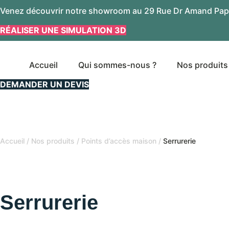
Aller
Venez découvrir notre showroom au 29 Rue Dr Amand Pap
au
RÉALISER UNE SIMULATION 3D
contenu
Accueil
Qui sommes-nous ?
Nos produits
DEMANDER UN DEVIS
Accueil
/
Nos produits
/
Points d’accès maison
/
Serrurerie
Serrurerie