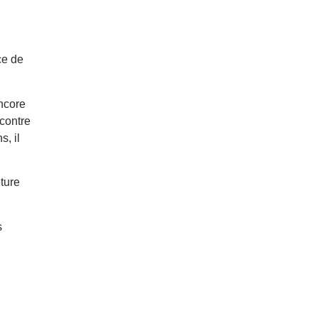
ce de
ncore
contre
s, il
ture
s