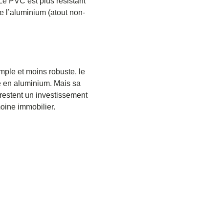
Le PVC est plus résistant
ue l’aluminium
(atout non-
mple et moins robuste, le
e en aluminium.
Mais sa
m restent un investissement
moine immobilier.