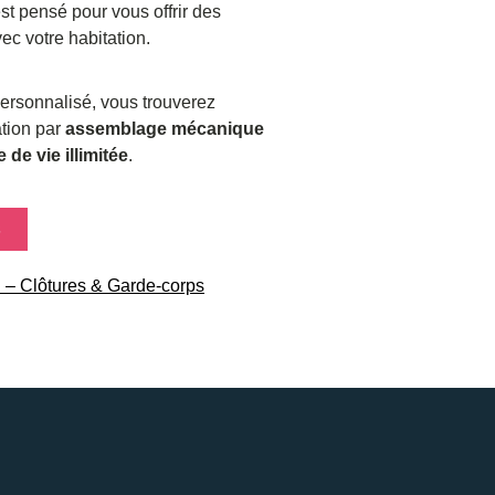
 est pensé pour vous offrir des
c votre habitation.
personnalisé, vous trouverez
ation par
assemblage mécanique
 de vie illimitée
.
S
l – Clôtures & Garde-corps